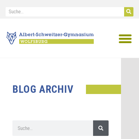
IB Diploma
BLOG ARCHIV