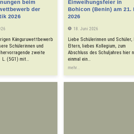
hnungen beim
Einweihungsfeier in
ettbewerb der
Bohicon (Benin) am 21.
ik 2026
2026
026
18. Juni 2026
hrigen Känguruwettbewerb
Liebe Schülerinnen und Schüler, 
sere Schülerinnen und
Eltern, liebes Kollegium, zum
r hervorragende zweite
Abschluss des Schuljahres hier 
s L. (5G1) mit…
einmal ein…
mehr...