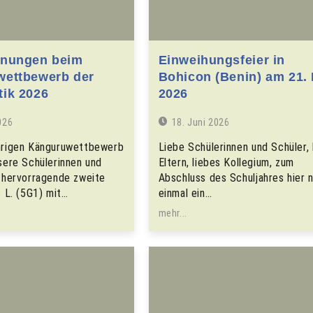
hnungen beim
Einweihungsfeier in
ettbewerb der
Bohicon (Benin) am 21.
ik 2026
2026
026
18. Juni 2026
hrigen Känguruwettbewerb
Liebe Schülerinnen und Schüler, 
sere Schülerinnen und
Eltern, liebes Kollegium, zum
r hervorragende zweite
Abschluss des Schuljahres hier 
s L. (5G1) mit…
einmal ein…
mehr...