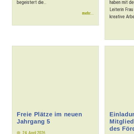
begeistert die...
haben mit de
Leiterin Fra
mehr...
kreative Arbei
Freie Plätze im neuen
Einladu
Jahrgang 5
Mitglie
des För
24. April 2026