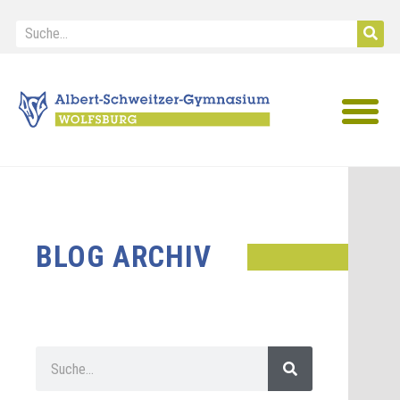
IB Diploma
BLOG ARCHIV