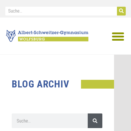
IB Diploma
BLOG ARCHIV