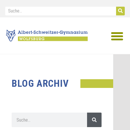
IB Diploma
BLOG ARCHIV